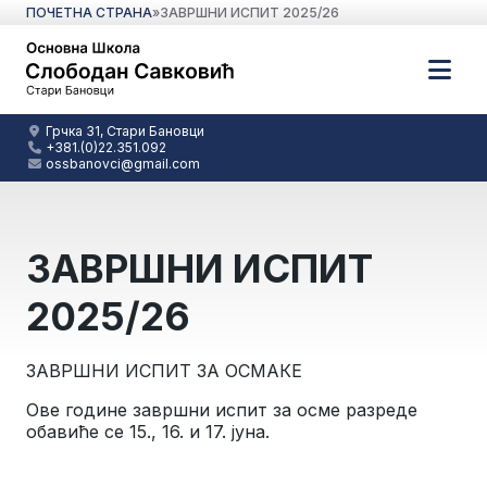
ПОЧЕТНА СТРАНА
»
ЗАВРШНИ ИСПИТ 2025/26
Грчка 31, Стари Бановци
+381.(0)22.351.092
ossbanovci@gmail.com
ЗАВРШНИ ИСПИТ
2025/26
ЗАВРШНИ ИСПИТ ЗА ОСМАКЕ
Ове године завршни испит за осме разреде
обавиће се 15., 16. и 17. јуна.