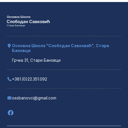
Основна Школа "Слободан Савковић", Стари
Бановци
Грчка 31, Стари Бановци
+381.(0)22.351.092
ossbanovci@gmail.com