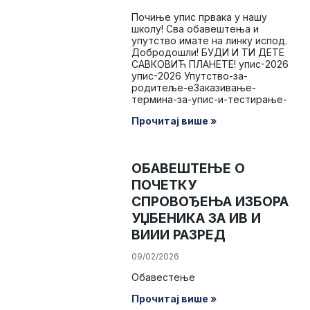
Почиње упис првака у нашу
школу! Сва обавештења и
упутство имате на линку испод.
Добродошли! БУДИ И ТИ ДЕТЕ
САВКОВИЋ ПЛАНЕТЕ! упис-2026
упис-2026 Упутство-за-
родитеље-еЗаказивање-
термина-за-упис-и-тестирање-
Прочитај више »
ОБАВЕШТЕЊЕ О
ПОЧЕТКУ
СПРОВОЂЕЊА ИЗБОРА
УЏБЕНИКА ЗА ИВ И
ВИИИ РАЗРЕД
09/02/2026
Обавестење
Прочитај више »