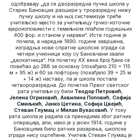
одобравају „да се дворазредна пучка школа у
Старих Бановцих разшири у троразредну нижу
пучку школу и на њој системизује треће
учитељско мјесто за учитељицу грчко-източне
вјероизповиести с темељном плаћом годишњих
400 фор. и станом у нарави“. Исте године је
почела, а наредне 1890. године завршена,
изградња нове спратне школске зграде са
четири учионице коју су Бановчани звали
„двокатница“. На почетку ХХ века број ђака се
повећао до 288 за основну (похађало 210 = 115
м + 95 ж) и 60 за пофторну (похађало 39 = 25 м
+ 14 ж) наставу, па је школа постала
четвороразредна. До почетка Првог светског
рата учитељи су били
Теодор Петровић
,
Јелена Огризовић
,
Аквилина Поповић
,
Софија
Смиљкић
,
Јанко Цетина
,
Софија Цвејић
,
Стеван Глумац
и
Милан Вукасовић
. У току
рата школа је радила са прекидима због ратних
операција, али, иако је у јесен 1914. године у
Бановцима било ратних разарања, школске
зграде нису оштећене. Учитељ Стеван Глумац је