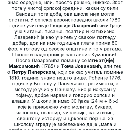
знао осредње, или, просто речено, никако. Због
тога у чистој српској средини, какви су били
Бановци тога доба, ова школа није могла
опстати. У српској вероисповедној школи 1780.
године учитељ је
Георгије Лазаревић
чији ђаци
уче читање, писање, псалтир и катихизис.
Лазаревић је као учитељ у сваком погледу
добар, док на име годишње плате прима 80
фор. у готову од сеоске општине и то у ратама.
Школски надзорник је заставник Кумановић.
После Лазаревића помињу се
Игњат(ије)
Максимовић
(1785) и
Тома Јовановић
, али тек
о
Петру Пиперском
, који се као учитељ помиње
1810. године, знамо нешто више. Рођен је 1776.
године у Ботошу у Панчевачкој регименти, а
методу је учио у Панчеву. Био је искусан у
појању, добре нарави и говорио српски и
влашки. У школи је имао 30 ђака (24 м + 6 ж)
које је приљежно учио молитву, буквар,
часослов, псалтир, численије, катихизис,
свештену историју и црквено појање. За
школску зграду је забележено да је „мала и
слаба и у худом состојанију“, а сеоска општина