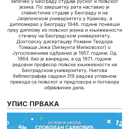
започео у Београду студије руског и пољског
језика. По завршетку рата наставио је
славистичке студије у Београду и на
Јагјелонском универзитету у Кракову, а
дипломирао у Београду 1948. године поневши
прву диплому из пољског језика и књижевности
стечену на Београдском универзитету.
Докторску дисертацију Романи Теодора
Томаша Јежа (Зигмунта Милковског) о
Југословенима одбранио је 1957. године. Од
1964. био је ванредни, а од 1971. године
редовни професор пољске књижевности на
Београдском универзитету. Његова
библиографија садржи 319 радова углавном
превода са пољског и предговора и поговора
објављених дела.
УПИС ПРВАКА