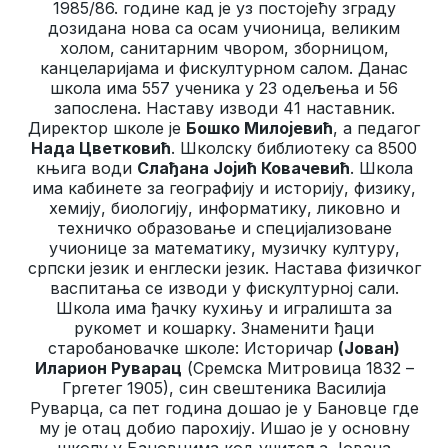
1985/86. године кад је уз постојећу зграду
дозидана нова са осам учионица, великим
холом, санитарним чвором, зборницом,
канцеларијама и фискултурном салом. Данас
школа има 557 ученика у 23 одељења и 56
запослена. Наставу изводи 41 наставник.
Директор школе је
Бошко Милојевић
, а педагог
Нада Цветковић
. Школску библиотеку са 8500
књига води
Слађана Јојић Ковачевић
. Школа
има кабинете за географију и историју, физику,
хемију, биологију, информатику, ликовно и
техничко образовање и специјализоване
учионице за математику, музичку културу,
српски језик и енглески језик. Настава физичког
васпитања се изводи у фискултурној сали.
Школа има ђачку кухињу и игралишта за
рукомет и кошарку. Знаменити ђаци
старобановачке школе: Историчар
(Јован)
Иларион Руварац
(Сремска Митровица 1832 –
Гргетег 1905), син свештеника Василија
Руварца, са пет година дошао је у Бановце где
му је отац добио парохију. Ишао је у основну
школу у Бановцима код учитеља Јована