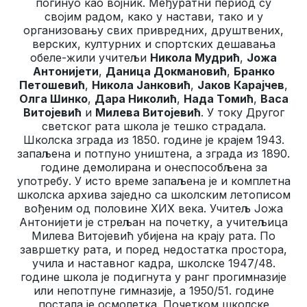
погинуо као војник. Међуратни период су
својим радом, како у настави, тако и у
организовању свих привредних, друштвених,
верских, културних и спортских дешавања
обеле-жили учитељи
Никола Мудрић
,
Јожа
Антонијети
,
Даница Докмановић
,
Бранко
Петошевић
,
Никола Јанковић
,
Јаков Карајчев
,
Олга Шинко
,
Дара Николић
,
Нада Томић
,
Васа
Витојевић
и
Милева Витојевић
. У току Другог
светског рата школа је тешко страдала.
Школска зграда из 1850. године је крајем 1943.
запаљена и потпуно уништена, а зграда из 1890.
године демолирана и онеспособљена за
употребу. У исто време запаљена је и комплетна
школска архива заједно са школским летописом
вођеним од половине XИX века. Учитељ Јожа
Антонијети је стрељан на почетку, а учитељица
Милева Витојевић убијена на крају рата. По
завршетку рата, и поред недостатка простора,
учила и наставног кадра, школске 1947/48.
године школа је подигнута у ранг прогимназије
или непотпуне гимназије, а 1950/51. године
постала је осмолетка. Почетком школске