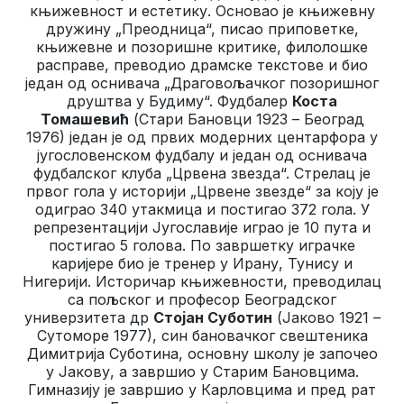
књижевност и естетику. Основао је књижевну
дружину „Преодница“, писао приповетке,
књижевне и позоришне критике, филолошке
расправе, преводио драмске текстове и био
један од оснивача „Драговољачког позоришног
друштва у Будиму“. Фудбалер
Коста
Томашевић
(Стари Бановци 1923 – Београд
1976) један је од првих модерних центарфора у
југословенском фудбалу и један од оснивача
фудбалског клуба „Црвена звезда“. Стрелац је
првог гола у историји „Црвене звезде“ за коју је
одиграо 340 утакмица и постигао 372 гола. У
репрезентацији Југославије играо је 10 пута и
постигао 5 голова. По завршетку играчке
каријере био је тренер у Ирану, Тунису и
Нигерији. Историчар књижевности, преводилац
са пољског и професор Београдског
универзитета др
Стојан Суботин
(Јаково 1921 –
Сутоморе 1977), син бановачког свештеника
Димитрија Суботина, основну школу је започео
у Јакову, а завршио у Старим Бановцима.
Гимназију је завршио у Карловцима и пред рат