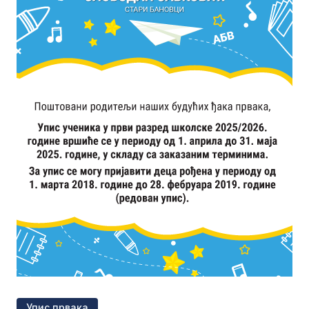
Упис првака