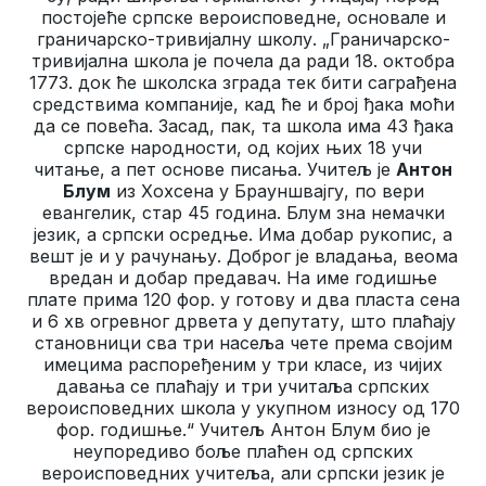
постојеће српске вероисповедне, основале и
граничарско-тривијалну школу. „Граничарско-
тривијална школа је почела да ради 18. октобра
1773. док ће школска зграда тек бити саграђена
средствима компаније, кад ће и број ђака моћи
да се повећа. Засад, пак, та школа има 43 ђака
српске народности, од којих њих 18 учи
читање, а пет основе писања. Учитељ је
Антон
Блум
из Хохсена у Брауншвајгу, по вери
евангелик, стар 45 година. Блум зна немачки
језик, а српски осредње. Има добар рукопис, а
вешт је и у рачунању. Доброг је владања, веома
вредан и добар предавач. На име годишње
плате прима 120 фор. у готову и два пласта сена
и 6 хв огревног дрвета у депутату, што плаћају
становници сва три насеља чете према својим
имецима распоређеним у три класе, из чијих
давања се плаћају и три учитаља српских
вероисповедних школа у укупном износу од 170
фор. годишње.“ Учитељ Антон Блум био је
неупоредиво боље плаћен од српских
вероисповедних учитеља, али српски језик је