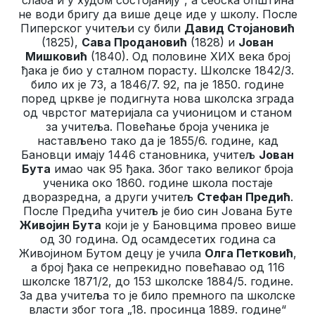
не води бригу да више деце иде у школу. После
Пиперског учитељи су били
Давид Стојановић
(1825),
Сава Продановић
(1828) и
Јован
Мишковић
(1840). Од половине XИX века број
ђака је био у сталном порасту. Школске 1842/3.
било их је 73, а 1846/7. 92, па је 1850. године
поред цркве је подигнута нова школска зграда
од чврстог материјала са учионицом и станом
за учитеља. Повећање броја ученика је
настављено тако да је 1855/6. године, кад
Бановци имају 1446 становника, учитељ
Јован
Бута
имао чак 95 ђака. Због тако великог броја
ученика око 1860. године школа постаје
дворазредна, а други учитељ
Стефан Предић
.
После Предића учитељ је био син Јована Буте
Живојин Бута
који је у Бановцима провео више
од 30 година. Од осамдесетих година са
Живојином Бутом децу је учила
Олга Петковић
,
а број ђака се непрекидно повећавао од 116
школске 1871/2, до 153 школске 1884/5. године.
За два учитеља то је било премного па школске
власти због тога „18. просинца 1889. године“