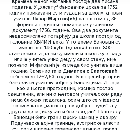
времена њеног настанка постоје два писана
податка. У „хесапу“ бановачке цркве за 1752.
годину приказани су и издаци за школу, а први
учитељ
Лазар Мијатов(ић)
са платом од 35
форинти годишње помиње се у сличном
документу 1758. године. Ова два документа
недвосмислено потврђују да школа постоји од
половине XВИИИ века. У то време Бановци су
имали око 140 кућа (домова) и око 800
становника, а да ли су имали и школску зграду
или је учитељ учио децу у свом стану, није
познато. Мијатовић је изгледа био учитељ више
година. Заменио га је
Димитрије Благојевић
,
забележен 1762/63. године. Благојевић је први
бановачки учитељ рођен у Бановцима. И он је,
као и његов претходник, касније постао
свештеник, али ни о његовом учитељском раду
нема ближих података, осим што се у једном
запису каже „магистер се добро труди“, а у
другом да је „искусан и благородан“. Пошто су
Бановци били граничарски шанац у оквиру
Подунавске војне границе, аустријске власти
су, ради ширења германског утицаја, поред