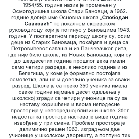
1954/55. године назив је промењен у
Осмогодишња школа Стари Бановци, а 1962.
године добија име Основна школа „
Слободан
Савковић
“ по локалном скојевском
руководиоцу који је погинуо у Бановцима 1943.
године. У послератном периоду школу су, осим
деце из Старих Бановаца, похађала и деца са
Петровићевог салаша и из Панчевачког рита,
где није било школе, из Нових Бановаца, који су
до шездесетих година прошлог века имали
само четири разреда, а неколико година и из
Белегиша, у коме је формално постојала
осмолетка, али не и довољно ученика за сваки
разред. Школа је са преко 350 ученика имала
сваке године најмање десет одељења у
школској згради са четири учионице па су за
наставу коришћене и веома неподесне
просторије у непосредној близини школе. Због
недостатка простора настава је више година
извођена у три смене. Проблем простора је
делимично решен 1963. изградњом две
учионице у школском дворишту, а потпуно тек