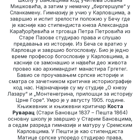
Мишковића, а затим у немачку „биргершуле“ у
Сланкамену. Гимназију је учио у Карловцима, а
завршио и испит зрелости положио у Бечу где
је касније као стипендиста кнеза Александра
Карађорђевића и трговца Петра Петровића из
Старе Пазове студирао права и слушао
предавања из историје. Из Беча се вратио у
Карловце и завршио богословију. Био је једно
време професор богословије у Карловцима, а
касније се замонашио и највећи део живота
провео као архимандрит манастира Гргетег.
Бавио се проучавањем српске историје и
сматра се зачетником критичке историографије
код нас. Најзначајније су му студије „О кнезу
Лазару“ и „Монтенегрина, прилошци за историју
Црне Горе“. Умро је у августу 1905. године.
Књижевник и књижевни критичар
Коста
Руварац
(Стари Бановци 1837 – Пешта 1864)
основну школу је завршио у Старим Бановцима,
а седам разреда гимназије и матуру у Сремским
Карловцима. У Пешти је као стипендиста
Матице српске упоредо студирао права,