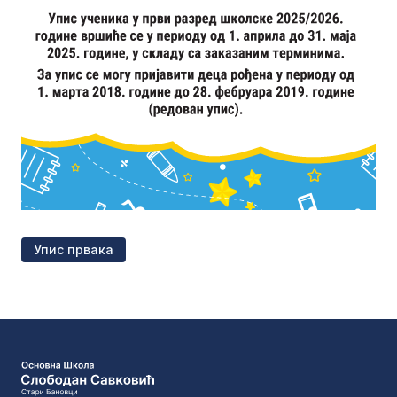
Упис првака