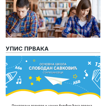
УПИС ПРВАКА