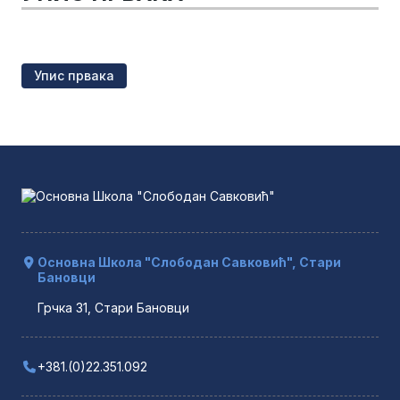
Упис првака
Основна Школа "Слободан Савковић", Стари
Бановци
Грчка 31, Стари Бановци
+381.(0)22.351.092