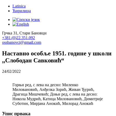
Latinica
Ћирилица
Грчка 31, Стари Бановци
+381.(0)22.351.092
ossbanovci@gmail.com
Наставно особље 1951. године у школи
,,Слободан Савковић“
24/02/2022
Горњи ред, с лева на десно: Миленко
Миловановић, Анђелка Зорић, Живан Ђурић,
Драгица Мишчевић; Доњи ред, с лева на десно:
Никола Мудрић, Катица Миловановић, Димитрије
Суботин, Мирјана Анокић, Милорад Анокић
Упис првака