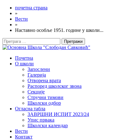
почетна страна
»
Вести
»
Наставно особље 1951. године у школи...
Претрага
за:
Почетна
О школи
Запослени
Галерија
Отворена врата
Распоред школског звона
Секције
Стручни тимови
Школски одбор
Огласна табла
ЗАВРШНИ ИСПИТ 2023/24
Упис првака
Школски календар
Вести
Контакт