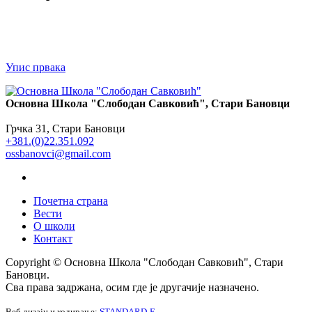
Упис првака
Основна Школа "Слободан Савковић", Стари Бановци
Грчка 31, Стари Бановци
+381.(0)22.351.092
ossbanovci@gmail.com
Почетна страна
Вести
О школи
Контакт
Copyright © Основна Школа "Слободан Савковић", Стари
Бановци.
Сва права задржана, осим где је другачије назначено.
Веб дизајн и кодирање:
STANDARD-E