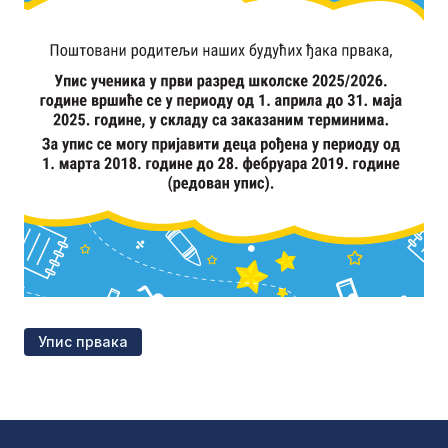
Упис првака