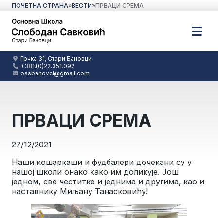
ПОЧЕТНА СТРАНА
»
ВЕСТИ
»
ПРВАЦИ СРЕМА
Грчка 31, Стари Бановци
+381.(0)22.351.092
ossbanovci@gmail.com
ПРВАЦИ СРЕМА
27/12/2021
Наши кошаркаши и фудбалери дочекани су у
нашој школи онако како им доликује. Још
једном, све честитке и једнима и другима, као и
наставнику Миљану Танасковићу!