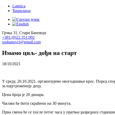
Latinica
Ћирилица
Грчка 31, Стари Бановци
+381.(0)22.351.092
ossbanovci@gmail.com
Имамо циљ- дођи на старт
18/10/2021
У среду, 20.10.2021. организујемо овогодишњи крос. Поред спор
за најугроженију децу.
Цена броја је 20 динара.
Часови ће бити скраћени на 30 минута.
Прва смена ће се после петог часа у пратњи разредних стареш