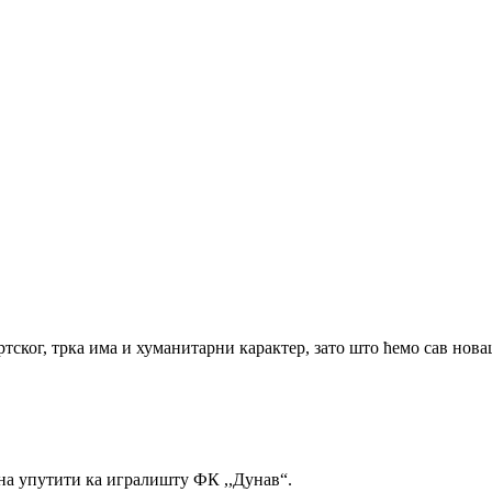
тског, трка има и хуманитарни карактер, зато што ћемо сав нова
ина упутити ка игралишту ФК ,,Дунав“.