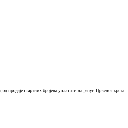
ц од продаје стартних бројева уплатити на рачун Црвеног крста