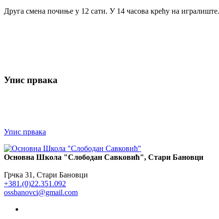
Друга смена почиње у 12 сати. У 14 часова крећу на игралиште
Упис првака
Упис првака
Основна Школа "Слободан Савковић", Стари Бановци
Грчка 31, Стари Бановци
+381.(0)22.351.092
ossbanovci@gmail.com