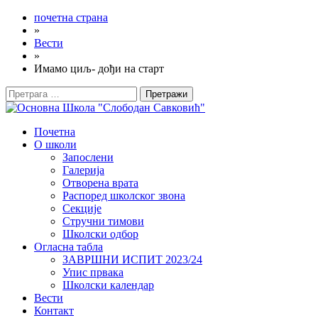
почетна страна
»
Вести
»
Имамо циљ- дођи на старт
Претрага
за:
Почетна
О школи
Запослени
Галерија
Отворена врата
Распоред школског звона
Секције
Стручни тимови
Школски одбор
Огласна табла
ЗАВРШНИ ИСПИТ 2023/24
Упис првака
Школски календар
Вести
Контакт