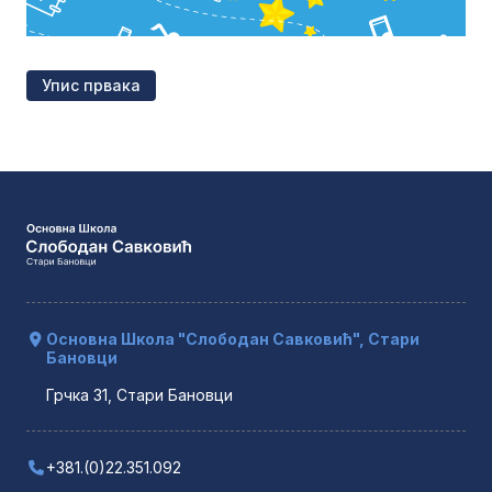
Упис првака
Основна Школа "Слободан Савковић", Стари
Бановци
Грчка 31, Стари Бановци
+381.(0)22.351.092