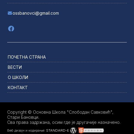
ossbanovci@gmail.com
ПОЧЕТНА СТРАНА
ВЕСТИ
О ШКОЛИ
КОНТАКТ
Copyright © Основна Школа "Слободан Савковић",
Стари Бановци.
Сва права задржана, осим где је другачије назначено.
Веб дизајн и кодирање:
STANDARD-E