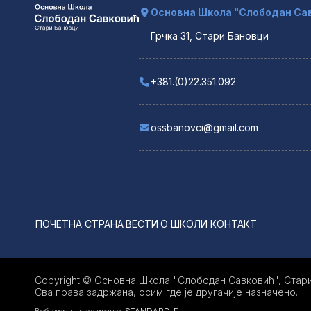
Основна Школа "Слободан Сав
Грчка 31, Стари Бановци
+381.(0)22.351.092
ossbanovci@gmail.com
ПОЧЕТНА СТРАНА
ВЕСТИ
О ШКОЛИ
КОНТАКТ
Copyright © Основна Школа "Слободан Савковић", Стари
Сва права задржана, осим где је другачије назначено.
Веб дизајн и кодирање:
STANDARD-E