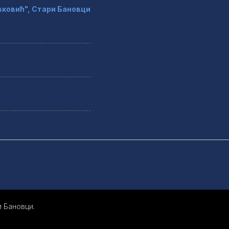
ковић", Стари Бановци
 Бановци.