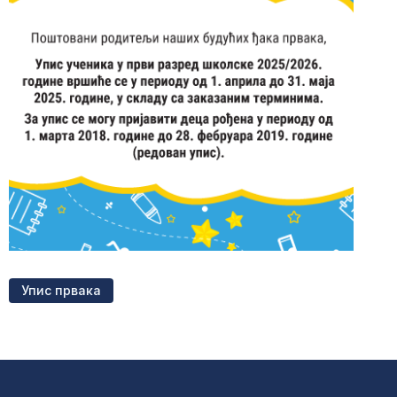
Упис првака