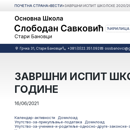
ПОЧЕТНА СТРАНА
»
ВЕСТИ
»
ЗАВРШНИ ИСПИТ ШКОЛСКЕ 2020/20
ЋИРИЛИЦА
Грчка 31, Стари Бановци
+381.(0)22.351.092
ossbanovci@g
ЗАВРШНИ ИСПИТ ШКО
ГОДИНЕ
16/06/2021
Календар-активности
Доwнлоад
Упутство-за-прикупљање-података
Доwнлоад
Упутство-за-ученике-и-родитеље-односно-друге-законске-