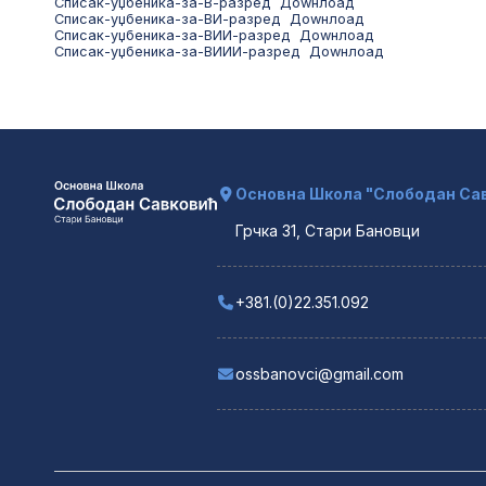
Списак-уџбеника-за-В-разред
Доwнлоад
Списак-уџбеника-за-ВИ-разред
Доwнлоад
Списак-уџбеника-за-ВИИ-разред
Доwнлоад
Списак-уџбеника-за-ВИИИ-разред
Доwнлоад
Основна Школа "Слободан Сав
Грчка 31, Стари Бановци
+381.(0)22.351.092
ossbanovci@gmail.com