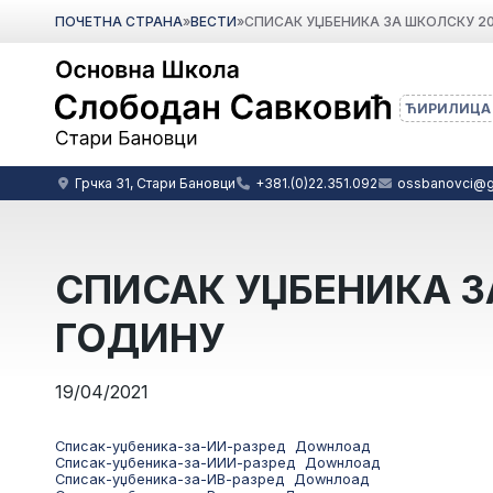
ПОЧЕТНА СТРАНА
»
ВЕСТИ
»
СПИСАК УЏБЕНИКА ЗА ШКОЛСКУ 20
ЋИРИЛИЦА
Грчка 31, Стари Бановци
+381.(0)22.351.092
ossbanovci@g
СПИСАК УЏБЕНИКА З
ГОДИНУ
19/04/2021
Списак-уџбеника-за-ИИ-разред
Доwнлоад
Списак-уџбеника-за-ИИИ-разред
Доwнлоад
Списак-уџбеника-за-ИВ-разред
Доwнлоад