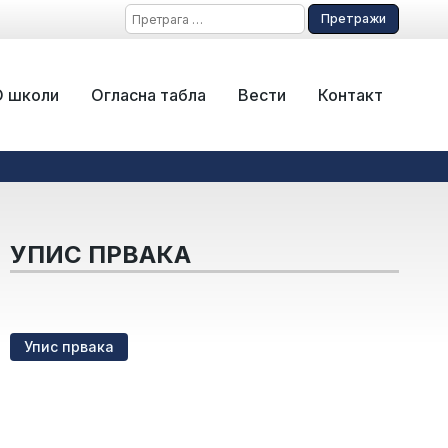
Претрага
за:
О школи
Огласна табла
Вести
Контакт
УПИС ПРВАКА
Упис првака