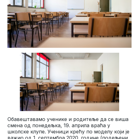
Обавештавамо ученике и родитеље да се виша
смена од понедељка, 19. априла враћа у
школске клупе. Ученици крећу по моделу који је
важио од 1. септембра 2020. године (подељени