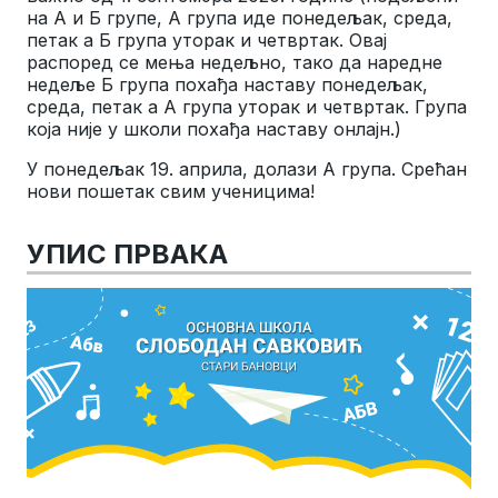
на А и Б групе, А група иде понедељак, среда,
петак а Б група уторак и четвртак. Овај
распоред се мења недељно, тако да наредне
недеље Б група похађа наставу понедељак,
среда, петак а А група уторак и четвртак. Група
која није у школи похађа наставу онлајн.)
У понедељак 19. априла, долази А група. Срећан
нови пошетак свим ученицима!
УПИС ПРВАКА