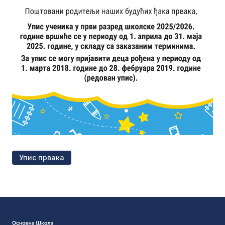
Упис првака