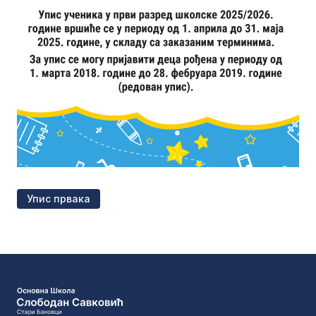
Упис првака