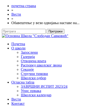
почетна страна
»
Вести
»
Обавештење у вези одвијања наставе на...
Претрага
за:
Почетна
О школи
Запослени
Галерија
Отворена врата
Распоред школског звона
Секције
Стручни тимови
Школски одбор
Огласна табла
ЗАВРШНИ ИСПИТ 2023/24
Упис првака
Школски календар
Вести
Контакт