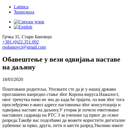
Latinica
Ћирилица
Грчка 31, Стари Бановци
+381.(0)22.351.092
ossbanovci@gmail.com
Обавештење у вези одвијања наставе
на даљину
18/03/2020
Поштовани родитељи, Упознати сте да је у нашој држави
проглашено ванредно стање због Корона вируса.Нажалост,
овог тренутка нико не зна до када ће трајати, па вам због тога
прослеђујемо е-маил адресе наставника због консултација и
одвијања наставе на даљину.У уторак је почело емитовање
наставних садржаја на РТС 3 за ученике од првог до осмог
разреда.Такође вас подсећамо да можете користити дигиталне
уџбенике за први, други, пети и шести разред.Уколико имате