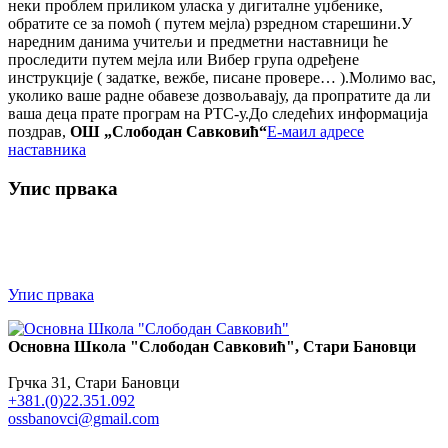
неки проблем приликом уласка у дигиталне уџбенике,
обратите се за помоћ ( путем мејла) рзредном старешини.У
наредним данима учитељи и предметни наставници ће
проследити путем мејла или Вибер група одређене
инструкције ( задатке, вежбе, писане провере… ).Молимо вас,
уколико ваше радне обавезе дозвољавају, да пропратите да ли
ваша деца прате програм на РТС-у.До следећих информација
поздрав,
ОШ „Слободан Савковић“
Е-маил адресе
наставника
Упис првака
Упис првака
Основна Школа "Слободан Савковић", Стари Бановци
Грчка 31, Стари Бановци
+381.(0)22.351.092
ossbanovci@gmail.com