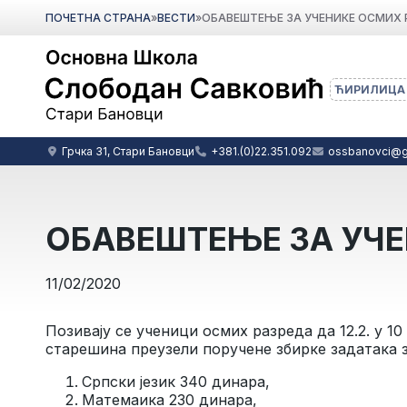
ПОЧЕТНА СТРАНА
»
ВЕСТИ
»
ОБАВЕШТЕЊЕ ЗА УЧЕНИКЕ ОСМИХ 
ЋИРИЛИЦА
Грчка 31, Стари Бановци
+381.(0)22.351.092
ossbanovci@g
ОБАВЕШТЕЊЕ ЗА УЧЕ
11/02/2020
Позивају се ученици осмих разреда да 12.2. у 1
старешина преузели поручене збирке задатака з
Српски језик 340 динара,
Матемаика 230 динара,