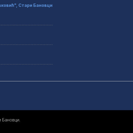
ковић", Стари Бановци
 Бановци.