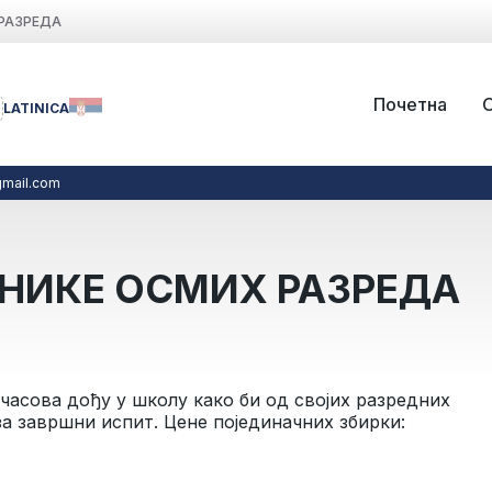
РАЗРЕДА
Почетна
LATINICA
mail.com
НИКЕ ОСМИХ РАЗРЕДА
0 часова дођу у школу како би од својих разредних
а завршни испит. Цене појединачних збирки: