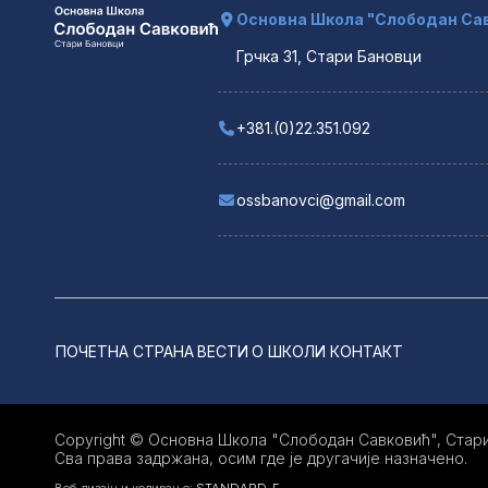
Основна Школа "Слободан Сав
Грчка 31, Стари Бановци
+381.(0)22.351.092
ossbanovci@gmail.com
ПОЧЕТНА СТРАНА
ВЕСТИ
О ШКОЛИ
КОНТАКТ
Copyright © Основна Школа "Слободан Савковић", Стари
Сва права задржана, осим где је другачије назначено.
Веб дизајн и кодирање:
STANDARD-E