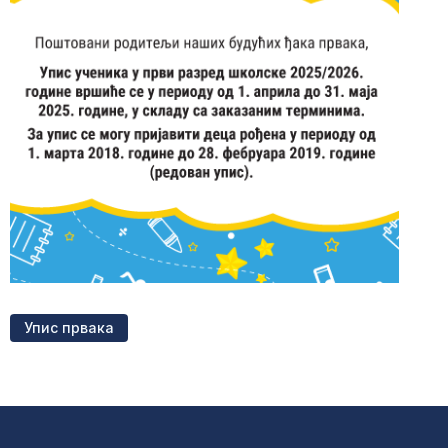
Упис првака