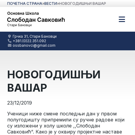
ПОЧЕТНА СТРАНА
»
ВЕСТИ
»
НОВОГОДИШЊИ ВАШАР
Грчка 31, Стари Бановци
+381.(0)22.351.092
ossbanovci@gmail.com
НОВОГОДИШЊИ
ВАШАР
23/12/2019
Ученици ниже смене последњи дан у првом
полугодишту припремили су ручне радове који
су изложени у холу школе ,,Слободан
Савковић“. Како је у оквиру пројектне наставе