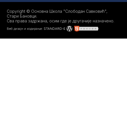
Copyright © Основна Школа "Слободан Савковић",
Стари Бановци.
Сва права задржана, осим где је другачије назначено.
Веб дизајн и кодирање:
STANDARD-E