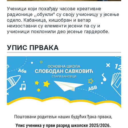
Ученици који похађају часове креативне
радионице ,,обукли“ су своју учионицу у јесење
одело. Кабаница, кишобран и ветар
неизоставни су елементи јесени па су и
учионици поклонили део јесење гардеробе.
УПИС ПРВАКА