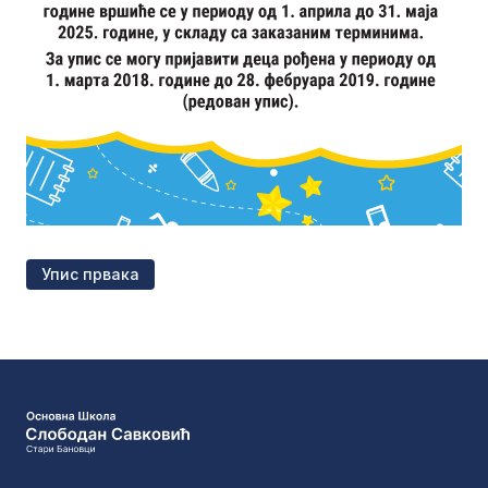
Упис првака