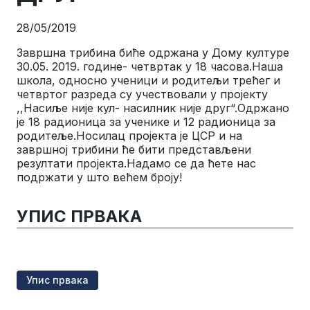
28/05/2019
Завршна трибина биће одржана у Дому културе
30.05. 2019. године- четвртак у 18 часова.Наша
школа, односно ученици и родитељи трећег и
четвртог разреда су учествовали у пројекту
,,Насиље није кул- насилник није друг“.Одржано
је 18 радионица за ученике и 12 радионица за
родитеље.Носилац пројекта је ЦСР и на
завршној трибини ће бити представљени
резултати пројекта.Надамо се да ћете нас
подржати у што већем броју!
УПИС ПРВАКА
Упис првака