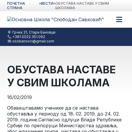
ПОЧЕТНА
»
ВЕСТИ
»
ОБУСТАВА НАСТАВЕ У СВИМ
СТРАНА
ШКОЛАМА
Грчка 31, Стари Бановци
+381.(0)22.351.092
ossbanovci@gmail.com
ОБУСТАВА НАСТАВЕ
У СВИМ ШКОЛАМА
16/02/2019
Обавештавамо ученике да се настава
обуставља у периоду од 18. 02. 2019. до 24. 02.
2019. године.Сагласно одлуци Владе Републике
Србије по препоруци Министарства здравља,
због епидемије грипа, настава се обуставља у