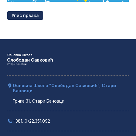
Упис првака
Основна Школа "Слободан Савковић", Стари
Бановци
Грчка 31, Стари Бановци
+381.(0)22.351.092