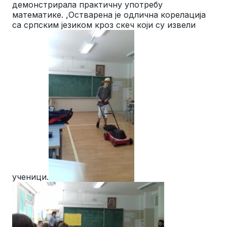
демонстрирала практичну употребу
математике. ,Остварена је одлична корелација
са српским језиком кроз скеч који су извели
ученици.