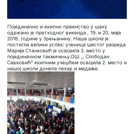
Појединачно и екипно првенство у шаху
одржано је претходног викенда , 19. и 20. маја
2018. године у Зрењанину. Наша школа је
постигла велики успех: ученица шестог разреда
Марија Станковић је освојила 3. место у
појединачном такмичењу.ОШ ,, Слободан
Савковић“ екипним учешћем освојила 2. место и
нашој школи донела пехар и медаље.