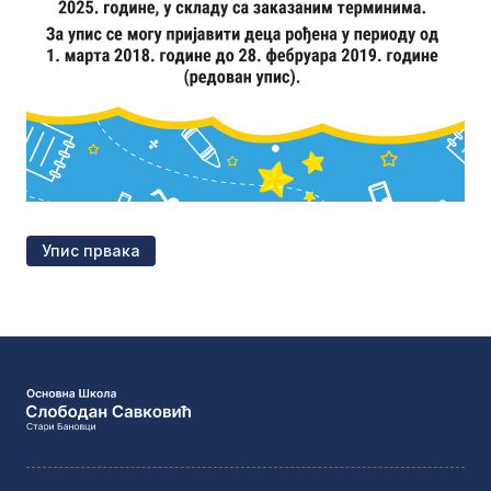
Упис првака