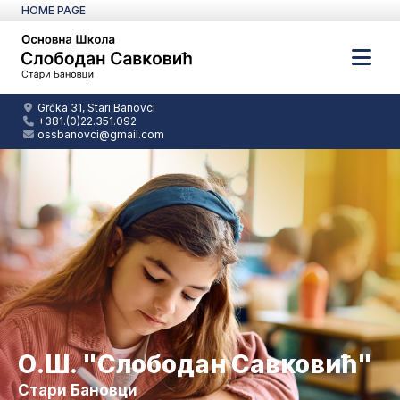
HOME PAGE
Grčka 31, Stari Banovci
+381.(0)22.351.092
ossbanovci@gmail.com
О.Ш. "Слободан Савковић"
Стари Бановци