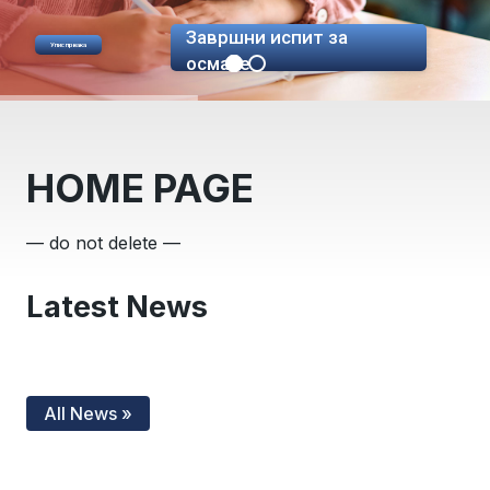
Завршни испит за
Упис првака
осмаке
HOME PAGE
— do not delete —
Latest News
All News »