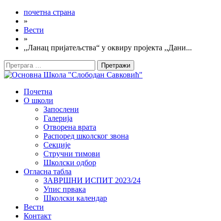
почетна страна
»
Вести
»
,,Ланац пријатељства“ у оквиру пројекта ,,Дани...
Претрага
за:
Почетна
О школи
Запослени
Галерија
Отворена врата
Распоред школског звона
Секције
Стручни тимови
Школски одбор
Огласна табла
ЗАВРШНИ ИСПИТ 2023/24
Упис првака
Школски календар
Вести
Контакт