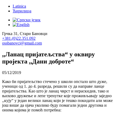
Latinica
Ћирилица
Грчка 31, Стари Бановци
+381.(0)22.351.092
ossbanovci@gmail.com
,,Ланац пријатељства“ у оквиру
пројекта ,,Дани доброте“
05/12/2019
Како би пријатељство стечено у школи опстало што дуже,
ученици од 1. до 4. разреда, решили су да направе ланце
пријатељства. Као што је ланац чврст и нераскидив, тако и
њихово дружење и лепе тренутке које проживљавају заједно
,,кују“ у један велики ланац који је тешко покидати али може
још више да ојача уколико буду помагали једни другима и
онима којима је помоћ потребна: