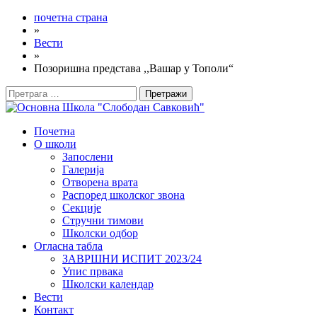
почетна страна
»
Вести
»
Позоришна представа ,,Вашар у Тополи“
Претрага
за:
Почетна
О школи
Запослени
Галерија
Отворена врата
Распоред школског звона
Секције
Стручни тимови
Школски одбор
Огласна табла
ЗАВРШНИ ИСПИТ 2023/24
Упис првака
Школски календар
Вести
Контакт