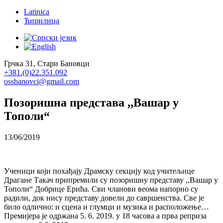
Latinica
Ћирилица
Грчка 31, Стари Бановци
+381.(0)22.351.092
ossbanovci@gmail.com
Позоришна представа ,,Вашар у
Тополи“
13/06/2019
Ученици који похађају Драмску секцију код учитељице
Драгане Такач припремили су позоришну представу ,,Вашар у
Тополи“ Добрице Ерића. Сви чланови веома напорно су
радили, док нису представу довели до савршенства. Све је
било одлично: и сцена и глумци и музика и расположење…
Премијера је одржана 5. 6. 2019. у 18 часова а прва реприза